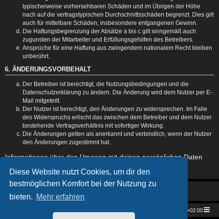
typischerweise vorhersehbaren Schäden und im Übrigen der Höhe
nach auf die vertragstypischen Durchschnittsschäden begrenzt. Dies gilt
auch für mittelbare Schäden, insbesondere entgangenen Gewinn.
Die Haftungsbegrenzung der Absätze a bis c gilt sinngemäß auch
zugunsten der Mitarbeiter und Erfüllungsgehilfen des Betreibers.
Ansprüche für eine Haftung aus zwingendem nationalem Recht bleiben
unberührt.
6. ÄNDERUNGSVORBEHALT
Der Betreiber ist berechtigt, die Nutzungsbedingungen und die
Datenschutzerklärung zu ändern. Die Änderung wird dem Nutzer per E-
Mail mitgeteilt.
Der Nutzer ist berechtigt, den Änderungen zu widersprechen. Im Falle
des Widerspruchs erlischt das zwischen dem Betreiber und dem Nutzer
bestehende Vertragsverhältnis mit sofortiger Wirkung.
Die Änderungen gelten als anerkannt und verbindlich, wenn der Nutzer
den Änderungen zugestimmt hat.
Informationen über den Umgang mit deinen persönlichen Daten
sind in der Datenschutzerklärung enthalten.
Diese Website nutzt Cookies, um dir den
bestmöglichen Komfort bei der Nutzung zu
bieten.
Mehr erfahren
Star Trek Universe
Foren-Übersicht
Alle Zeiten sind
UTC+02:00