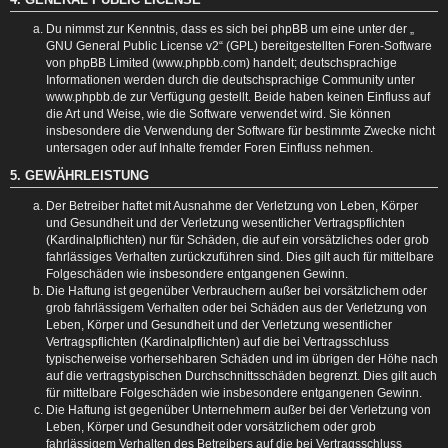
Du nimmst zur Kenntnis, dass es sich bei phpBB um eine unter der „
GNU General Public License v2
“ (GPL) bereitgestellten Foren-Software
von phpBB Limited (www.phpbb.com) handelt; deutschsprachige
Informationen werden durch die deutschsprachige Community unter
www.phpbb.de zur Verfügung gestellt. Beide haben keinen Einfluss auf
die Art und Weise, wie die Software verwendet wird. Sie können
insbesondere die Verwendung der Software für bestimmte Zwecke nicht
untersagen oder auf Inhalte fremder Foren Einfluss nehmen.
5. GEWÄHRLEISTUNG
Der Betreiber haftet mit Ausnahme der Verletzung von Leben, Körper
und Gesundheit und der Verletzung wesentlicher Vertragspflichten
(Kardinalpflichten) nur für Schäden, die auf ein vorsätzliches oder grob
fahrlässiges Verhalten zurückzuführen sind. Dies gilt auch für mittelbare
Folgeschäden wie insbesondere entgangenen Gewinn.
Die Haftung ist gegenüber Verbrauchern außer bei vorsätzlichem oder
grob fahrlässigem Verhalten oder bei Schäden aus der Verletzung von
Leben, Körper und Gesundheit und der Verletzung wesentlicher
Vertragspflichten (Kardinalpflichten) auf die bei Vertragsschluss
typischerweise vorhersehbaren Schäden und im übrigen der Höhe nach
auf die vertragstypischen Durchschnittsschäden begrenzt. Dies gilt auch
für mittelbare Folgeschäden wie insbesondere entgangenen Gewinn.
Die Haftung ist gegenüber Unternehmern außer bei der Verletzung von
Leben, Körper und Gesundheit oder vorsätzlichem oder grob
fahrlässigem Verhalten des Betreibers auf die bei Vertragsschluss