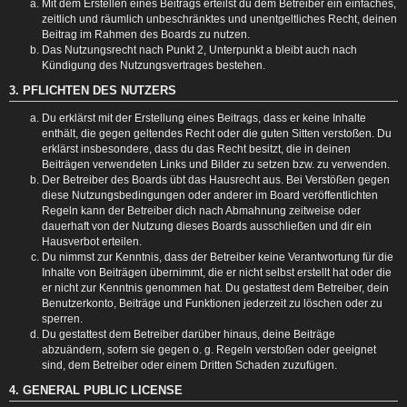
Mit dem Erstellen eines Beitrags erteilst du dem Betreiber ein einfaches,
zeitlich und räumlich unbeschränktes und unentgeltliches Recht, deinen
Beitrag im Rahmen des Boards zu nutzen.
Das Nutzungsrecht nach Punkt 2, Unterpunkt a bleibt auch nach
Kündigung des Nutzungsvertrages bestehen.
3. PFLICHTEN DES NUTZERS
Du erklärst mit der Erstellung eines Beitrags, dass er keine Inhalte
enthält, die gegen geltendes Recht oder die guten Sitten verstoßen. Du
erklärst insbesondere, dass du das Recht besitzt, die in deinen
Beiträgen verwendeten Links und Bilder zu setzen bzw. zu verwenden.
Der Betreiber des Boards übt das Hausrecht aus. Bei Verstößen gegen
diese Nutzungsbedingungen oder anderer im Board veröffentlichten
Regeln kann der Betreiber dich nach Abmahnung zeitweise oder
dauerhaft von der Nutzung dieses Boards ausschließen und dir ein
Hausverbot erteilen.
Du nimmst zur Kenntnis, dass der Betreiber keine Verantwortung für die
Inhalte von Beiträgen übernimmt, die er nicht selbst erstellt hat oder die
er nicht zur Kenntnis genommen hat. Du gestattest dem Betreiber, dein
Benutzerkonto, Beiträge und Funktionen jederzeit zu löschen oder zu
sperren.
Du gestattest dem Betreiber darüber hinaus, deine Beiträge
abzuändern, sofern sie gegen o. g. Regeln verstoßen oder geeignet
sind, dem Betreiber oder einem Dritten Schaden zuzufügen.
4. GENERAL PUBLIC LICENSE