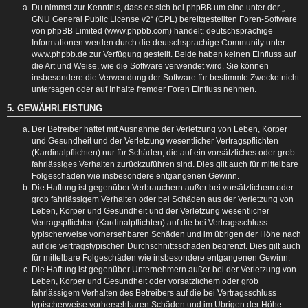
Du nimmst zur Kenntnis, dass es sich bei phpBB um eine unter der „
GNU General Public License v2
“ (GPL) bereitgestellten Foren-Software
von phpBB Limited (www.phpbb.com) handelt; deutschsprachige
Informationen werden durch die deutschsprachige Community unter
www.phpbb.de zur Verfügung gestellt. Beide haben keinen Einfluss auf
die Art und Weise, wie die Software verwendet wird. Sie können
insbesondere die Verwendung der Software für bestimmte Zwecke nicht
untersagen oder auf Inhalte fremder Foren Einfluss nehmen.
5. GEWÄHRLEISTUNG
Der Betreiber haftet mit Ausnahme der Verletzung von Leben, Körper
und Gesundheit und der Verletzung wesentlicher Vertragspflichten
(Kardinalpflichten) nur für Schäden, die auf ein vorsätzliches oder grob
fahrlässiges Verhalten zurückzuführen sind. Dies gilt auch für mittelbare
Folgeschäden wie insbesondere entgangenen Gewinn.
Die Haftung ist gegenüber Verbrauchern außer bei vorsätzlichem oder
grob fahrlässigem Verhalten oder bei Schäden aus der Verletzung von
Leben, Körper und Gesundheit und der Verletzung wesentlicher
Vertragspflichten (Kardinalpflichten) auf die bei Vertragsschluss
typischerweise vorhersehbaren Schäden und im übrigen der Höhe nach
auf die vertragstypischen Durchschnittsschäden begrenzt. Dies gilt auch
für mittelbare Folgeschäden wie insbesondere entgangenen Gewinn.
Die Haftung ist gegenüber Unternehmern außer bei der Verletzung von
Leben, Körper und Gesundheit oder vorsätzlichem oder grob
fahrlässigem Verhalten des Betreibers auf die bei Vertragsschluss
typischerweise vorhersehbaren Schäden und im Übrigen der Höhe