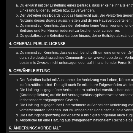
Du erklärst mit der Erstellung eines Beitrags, dass er keine Inhalte e
Links und Bilder zu setzen bzw. zu verwenden.
Der Betreiber des Boards übt das Hausrecht aus. Bei Verstößen gege
Nutzung dieses Boards ausschließen und dir ein Hausverbot erteilen.
Du nimmst zur Kenntnis, dass der Betreiber keine Verantwortung für die
Beiträge und Funktionen jederzeit zu löschen oder zu sperren.
Du gestattest dem Betreiber darüber hinaus, deine Beiträge abzuänder
4. GENERAL PUBLIC LICENSE
Du nimmst zur Kenntnis, dass es sich bei phpBB um eine unter der „
GN
durch die deutschsprachige Community unter www.phpbb.de zur Verfügu
bestimmte Zwecke nicht untersagen oder auf Inhalte fremder Foren Ei
5. GEWÄHRLEISTUNG
Der Betreiber haftet mit Ausnahme der Verletzung von Leben, Körper un
zurückzuführen sind. Dies gilt auch für mittelbare Folgeschäden wie
Die Haftung ist gegenüber Verbrauchern außer bei vorsätzlichem oder
(Kardinalpflichten) auf die bei Vertragsschluss typischerweise vorhe
insbesondere entgangenen Gewinn.
Die Haftung ist gegenüber Unternehmern außer bei der Verletzung von
vorhersehbaren Schäden und im Übrigen der Höhe nach auf die vertra
Die Haftungsbegrenzung der Absätze a bis c gilt sinngemäß auch zugun
Ansprüche für eine Haftung aus zwingendem nationalem Recht bleibe
6. ÄNDERUNGSVORBEHALT