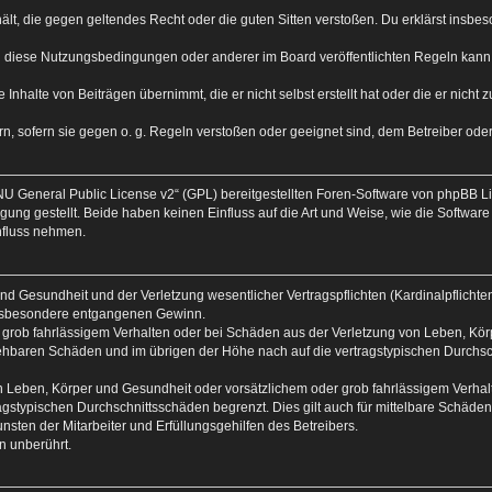
nthält, die gegen geltendes Recht oder die guten Sitten verstoßen. Du erklärst insb
n diese Nutzungsbedingungen oder anderer im Board veröffentlichten Regeln kann
 Inhalte von Beiträgen übernimmt, die er nicht selbst erstellt hat oder die er nich
n, sofern sie gegen o. g. Regeln verstoßen oder geeignet sind, dem Betreiber od
U General Public License v2
“ (GPL) bereitgestellten Foren-Software von phpBB 
ng gestellt. Beide haben keinen Einfluss auf die Art und Weise, wie die Softwar
nfluss nehmen.
d Gesundheit und der Verletzung wesentlicher Vertragspflichten (Kardinalpflichten)
 insbesondere entgangenen Gewinn.
 grob fahrlässigem Verhalten oder bei Schäden aus der Verletzung von Leben, Körp
rsehbaren Schäden und im übrigen der Höhe nach auf die vertragstypischen Durchsc
 Leben, Körper und Gesundheit oder vorsätzlichem oder grob fahrlässigem Verhalte
gstypischen Durchschnittsschäden begrenzt. Dies gilt auch für mittelbare Schäd
sten der Mitarbeiter und Erfüllungsgehilfen des Betreibers.
n unberührt.