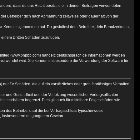
esondere, dass du das Recht besitzt, die in deinen Beiträgen verwendeten
 der Betreiber dich nach Abmahnung zeitweise oder dauerhaft von der
t zur Kenntnis genommen hat. Du gestattest dem Betreiber, dein Benutzerkonto,
er einem Dritten Schaden zuzufügen.
Limited (www.phpbb.com) handelt; deutschsprachige Informationen werden
e verwendet wird. Sie können insbesondere die Verwendung der Software für
 nur für Schäden, die auf ein vorsätzliches oder grob fahrlässiges Verhalten
er und Gesundheit und der Verletzung wesentlicher Vertragspflichten
hnittsschäden begrenzt. Dies gilt auch für mittelbare Folgeschäden wie
n des Betreibers auf die bei Vertragsschluss typischerweise
en, insbesondere entgangenen Gewinn.