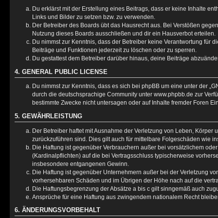
Du erklärst mit der Erstellung eines Beitrags, dass er keine Inhalte e
Links und Bilder zu setzen bzw. zu verwenden.
Der Betreiber des Boards übt das Hausrecht aus. Bei Verstößen gege
Nutzung dieses Boards ausschließen und dir ein Hausverbot erteilen.
Du nimmst zur Kenntnis, dass der Betreiber keine Verantwortung für die
Beiträge und Funktionen jederzeit zu löschen oder zu sperren.
Du gestattest dem Betreiber darüber hinaus, deine Beiträge abzuänder
4. GENERAL PUBLIC LICENSE
Du nimmst zur Kenntnis, dass es sich bei phpBB um eine unter der „
GN
durch die deutschsprachige Community unter www.phpbb.de zur Verfügu
bestimmte Zwecke nicht untersagen oder auf Inhalte fremder Foren Ei
5. GEWÄHRLEISTUNG
Der Betreiber haftet mit Ausnahme der Verletzung von Leben, Körper un
zurückzuführen sind. Dies gilt auch für mittelbare Folgeschäden wie
Die Haftung ist gegenüber Verbrauchern außer bei vorsätzlichem oder
(Kardinalpflichten) auf die bei Vertragsschluss typischerweise vorhe
insbesondere entgangenen Gewinn.
Die Haftung ist gegenüber Unternehmern außer bei der Verletzung von
vorhersehbaren Schäden und im Übrigen der Höhe nach auf die vertra
Die Haftungsbegrenzung der Absätze a bis c gilt sinngemäß auch zugun
Ansprüche für eine Haftung aus zwingendem nationalem Recht bleibe
6. ÄNDERUNGSVORBEHALT