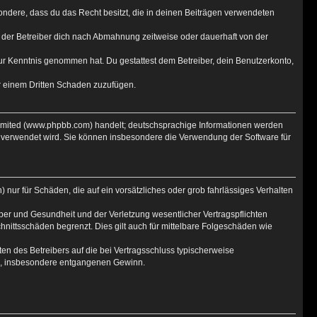
esondere, dass du das Recht besitzt, die in deinen Beiträgen verwendeten
 der Betreiber dich nach Abmahnung zeitweise oder dauerhaft von der
t zur Kenntnis genommen hat. Du gestattest dem Betreiber, dein Benutzerkonto,
er einem Dritten Schaden zuzufügen.
Limited (www.phpbb.com) handelt; deutschsprachige Informationen werden
e verwendet wird. Sie können insbesondere die Verwendung der Software für
 nur für Schäden, die auf ein vorsätzliches oder grob fahrlässiges Verhalten
er und Gesundheit und der Verletzung wesentlicher Vertragspflichten
hnittsschäden begrenzt. Dies gilt auch für mittelbare Folgeschäden wie
n des Betreibers auf die bei Vertragsschluss typischerweise
en, insbesondere entgangenen Gewinn.