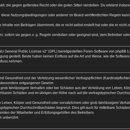
nthält, die gegen geltendes Recht oder die guten Sitten verstoßen. Du erklärst insb
n diese Nutzungsbedingungen oder anderer im Board veröffentlichten Regeln kann
 Inhalte von Beiträgen übernimmt, die er nicht selbst erstellt hat oder die er nich
n, sofern sie gegen o. g. Regeln verstoßen oder geeignet sind, dem Betreiber od
U General Public License v2
“ (GPL) bereitgestellten Foren-Software von phpBB 
ng gestellt. Beide haben keinen Einfluss auf die Art und Weise, wie die Softwar
nfluss nehmen.
d Gesundheit und der Verletzung wesentlicher Vertragspflichten (Kardinalpflichten)
 insbesondere entgangenen Gewinn.
 grob fahrlässigem Verhalten oder bei Schäden aus der Verletzung von Leben, Körp
rsehbaren Schäden und im übrigen der Höhe nach auf die vertragstypischen Durchsc
 Leben, Körper und Gesundheit oder vorsätzlichem oder grob fahrlässigem Verhalte
gstypischen Durchschnittsschäden begrenzt. Dies gilt auch für mittelbare Schäd
sten der Mitarbeiter und Erfüllungsgehilfen des Betreibers.
n unberührt.