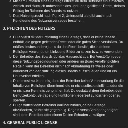
Mit dem Erstellen eines Beitrags erteilst du dem Betreiber ein einfaches,
zeitlich und räumlich unbeschränktes und unentgeltliches Recht, deinen
Beitrag im Rahmen des Boards zu nutzen.
Das Nutzungsrecht nach Punkt 2, Unterpunkt a bleibt auch nach
Kündigung des Nutzungsvertrages bestehen.
3. PFLICHTEN DES NUTZERS
Du erklärst mit der Erstellung eines Beitrags, dass er keine Inhalte
enthält, die gegen geltendes Recht oder die guten Sitten verstoßen. Du
erklärst insbesondere, dass du das Recht besitzt, die in deinen
Beiträgen verwendeten Links und Bilder zu setzen bzw. zu verwenden.
Der Betreiber des Boards übt das Hausrecht aus. Bei Verstößen gegen
diese Nutzungsbedingungen oder anderer im Board veröffentlichten
Regeln kann der Betreiber dich nach Abmahnung zeitweise oder
dauerhaft von der Nutzung dieses Boards ausschließen und dir ein
Hausverbot erteilen.
Du nimmst zur Kenntnis, dass der Betreiber keine Verantwortung für die
Inhalte von Beiträgen übernimmt, die er nicht selbst erstellt hat oder die
er nicht zur Kenntnis genommen hat. Du gestattest dem Betreiber, dein
Benutzerkonto, Beiträge und Funktionen jederzeit zu löschen oder zu
sperren.
Du gestattest dem Betreiber darüber hinaus, deine Beiträge
abzuändern, sofern sie gegen o. g. Regeln verstoßen oder geeignet
sind, dem Betreiber oder einem Dritten Schaden zuzufügen.
4. GENERAL PUBLIC LICENSE