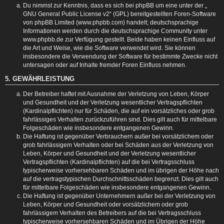
Du nimmst zur Kenntnis, dass es sich bei phpBB um eine unter der „
GNU General Public License v2
“ (GPL) bereitgestellten Foren-Software
von phpBB Limited (www.phpbb.com) handelt; deutschsprachige
Informationen werden durch die deutschsprachige Community unter
www.phpbb.de zur Verfügung gestellt. Beide haben keinen Einfluss auf
die Art und Weise, wie die Software verwendet wird. Sie können
insbesondere die Verwendung der Software für bestimmte Zwecke nicht
untersagen oder auf Inhalte fremder Foren Einfluss nehmen.
5. GEWÄHRLEISTUNG
Der Betreiber haftet mit Ausnahme der Verletzung von Leben, Körper
und Gesundheit und der Verletzung wesentlicher Vertragspflichten
(Kardinalpflichten) nur für Schäden, die auf ein vorsätzliches oder grob
fahrlässiges Verhalten zurückzuführen sind. Dies gilt auch für mittelbare
Folgeschäden wie insbesondere entgangenen Gewinn.
Die Haftung ist gegenüber Verbrauchern außer bei vorsätzlichem oder
grob fahrlässigem Verhalten oder bei Schäden aus der Verletzung von
Leben, Körper und Gesundheit und der Verletzung wesentlicher
Vertragspflichten (Kardinalpflichten) auf die bei Vertragsschluss
typischerweise vorhersehbaren Schäden und im übrigen der Höhe nach
auf die vertragstypischen Durchschnittsschäden begrenzt. Dies gilt auch
für mittelbare Folgeschäden wie insbesondere entgangenen Gewinn.
Die Haftung ist gegenüber Unternehmern außer bei der Verletzung von
Leben, Körper und Gesundheit oder vorsätzlichem oder grob
fahrlässigem Verhalten des Betreibers auf die bei Vertragsschluss
typischerweise vorhersehbaren Schäden und im Übrigen der Höhe