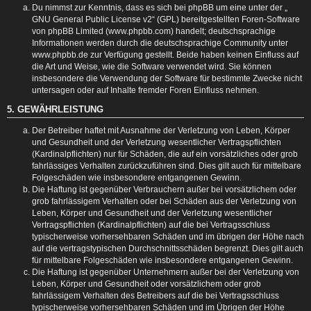
Du nimmst zur Kenntnis, dass es sich bei phpBB um eine unter der „
GNU General Public License v2
“ (GPL) bereitgestellten Foren-Software
von phpBB Limited (www.phpbb.com) handelt; deutschsprachige
Informationen werden durch die deutschsprachige Community unter
www.phpbb.de zur Verfügung gestellt. Beide haben keinen Einfluss auf
die Art und Weise, wie die Software verwendet wird. Sie können
insbesondere die Verwendung der Software für bestimmte Zwecke nicht
untersagen oder auf Inhalte fremder Foren Einfluss nehmen.
5. GEWÄHRLEISTUNG
Der Betreiber haftet mit Ausnahme der Verletzung von Leben, Körper
und Gesundheit und der Verletzung wesentlicher Vertragspflichten
(Kardinalpflichten) nur für Schäden, die auf ein vorsätzliches oder grob
fahrlässiges Verhalten zurückzuführen sind. Dies gilt auch für mittelbare
Folgeschäden wie insbesondere entgangenen Gewinn.
Die Haftung ist gegenüber Verbrauchern außer bei vorsätzlichem oder
grob fahrlässigem Verhalten oder bei Schäden aus der Verletzung von
Leben, Körper und Gesundheit und der Verletzung wesentlicher
Vertragspflichten (Kardinalpflichten) auf die bei Vertragsschluss
typischerweise vorhersehbaren Schäden und im übrigen der Höhe nach
auf die vertragstypischen Durchschnittsschäden begrenzt. Dies gilt auch
für mittelbare Folgeschäden wie insbesondere entgangenen Gewinn.
Die Haftung ist gegenüber Unternehmern außer bei der Verletzung von
Leben, Körper und Gesundheit oder vorsätzlichem oder grob
fahrlässigem Verhalten des Betreibers auf die bei Vertragsschluss
typischerweise vorhersehbaren Schäden und im Übrigen der Höhe