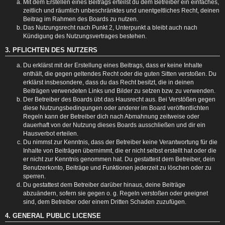
Mit dem Erstellen eines Beitrags erteilst du dem Betreiber ein einfaches,
zeitlich und räumlich unbeschränktes und unentgeltliches Recht, deinen
Beitrag im Rahmen des Boards zu nutzen.
Das Nutzungsrecht nach Punkt 2, Unterpunkt a bleibt auch nach
Kündigung des Nutzungsvertrages bestehen.
3. PFLICHTEN DES NUTZERS
Du erklärst mit der Erstellung eines Beitrags, dass er keine Inhalte
enthält, die gegen geltendes Recht oder die guten Sitten verstoßen. Du
erklärst insbesondere, dass du das Recht besitzt, die in deinen
Beiträgen verwendeten Links und Bilder zu setzen bzw. zu verwenden.
Der Betreiber des Boards übt das Hausrecht aus. Bei Verstößen gegen
diese Nutzungsbedingungen oder anderer im Board veröffentlichten
Regeln kann der Betreiber dich nach Abmahnung zeitweise oder
dauerhaft von der Nutzung dieses Boards ausschließen und dir ein
Hausverbot erteilen.
Du nimmst zur Kenntnis, dass der Betreiber keine Verantwortung für die
Inhalte von Beiträgen übernimmt, die er nicht selbst erstellt hat oder die
er nicht zur Kenntnis genommen hat. Du gestattest dem Betreiber, dein
Benutzerkonto, Beiträge und Funktionen jederzeit zu löschen oder zu
sperren.
Du gestattest dem Betreiber darüber hinaus, deine Beiträge
abzuändern, sofern sie gegen o. g. Regeln verstoßen oder geeignet
sind, dem Betreiber oder einem Dritten Schaden zuzufügen.
4. GENERAL PUBLIC LICENSE