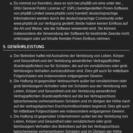
Du nimmst zur Kenntnis, dass es sich bei phpBB um eine unter der „
GNU General Public License v2
“ (GPL) bereitgestellten Foren-Software
von phpBB Limited (www.phpbb.com) handelt; deutschsprachige
Informationen werden durch die deutschsprachige Community unter
www.phpbb.de zur Verfügung gestellt. Beide haben keinen Einfluss auf
die Art und Weise, wie die Software verwendet wird. Sie können
insbesondere die Verwendung der Software für bestimmte Zwecke nicht
untersagen oder auf Inhalte fremder Foren Einfluss nehmen.
5. GEWÄHRLEISTUNG
Der Betreiber haftet mit Ausnahme der Verletzung von Leben, Körper
und Gesundheit und der Verletzung wesentlicher Vertragspflichten
(Kardinalpflichten) nur für Schäden, die auf ein vorsätzliches oder grob
fahrlässiges Verhalten zurückzuführen sind. Dies gilt auch für mittelbare
Folgeschäden wie insbesondere entgangenen Gewinn.
Die Haftung ist gegenüber Verbrauchern außer bei vorsätzlichem oder
grob fahrlässigem Verhalten oder bei Schäden aus der Verletzung von
Leben, Körper und Gesundheit und der Verletzung wesentlicher
Vertragspflichten (Kardinalpflichten) auf die bei Vertragsschluss
typischerweise vorhersehbaren Schäden und im übrigen der Höhe nach
auf die vertragstypischen Durchschnittsschäden begrenzt. Dies gilt auch
für mittelbare Folgeschäden wie insbesondere entgangenen Gewinn.
Die Haftung ist gegenüber Unternehmern außer bei der Verletzung von
Leben, Körper und Gesundheit oder vorsätzlichem oder grob
fahrlässigem Verhalten des Betreibers auf die bei Vertragsschluss
typischerweise vorhersehbaren Schäden und im Übrigen der Höhe