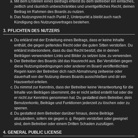
Mit dem Erstellen eines Beitrags erteilst du dem Betreiber ein einfaches,
zeitlich und räumlich unbeschränktes und unentgeltliches Recht, deinen
Beitrag im Rahmen des Boards zu nutzen.
Das Nutzungsrecht nach Punkt 2, Unterpunkt a bleibt auch nach
Kündigung des Nutzungsvertrages bestehen.
3. PFLICHTEN DES NUTZERS
Du erklärst mit der Erstellung eines Beitrags, dass er keine Inhalte
enthält, die gegen geltendes Recht oder die guten Sitten verstoßen. Du
erklärst insbesondere, dass du das Recht besitzt, die in deinen
Beiträgen verwendeten Links und Bilder zu setzen bzw. zu verwenden.
Der Betreiber des Boards übt das Hausrecht aus. Bei Verstößen gegen
diese Nutzungsbedingungen oder anderer im Board veröffentlichten
Regeln kann der Betreiber dich nach Abmahnung zeitweise oder
dauerhaft von der Nutzung dieses Boards ausschließen und dir ein
Hausverbot erteilen.
Du nimmst zur Kenntnis, dass der Betreiber keine Verantwortung für die
Inhalte von Beiträgen übernimmt, die er nicht selbst erstellt hat oder die
er nicht zur Kenntnis genommen hat. Du gestattest dem Betreiber, dein
Benutzerkonto, Beiträge und Funktionen jederzeit zu löschen oder zu
sperren.
Du gestattest dem Betreiber darüber hinaus, deine Beiträge
abzuändern, sofern sie gegen o. g. Regeln verstoßen oder geeignet
sind, dem Betreiber oder einem Dritten Schaden zuzufügen.
4. GENERAL PUBLIC LICENSE