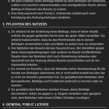
Mit dem Erstellen eines Beitrags erteilst du dem Betreiber ein einfaches,
zeitlich und räumlich unbeschränktes und unentgeltliches Recht, deinen
Beitrag im Rahmen des Boards zu nutzen.
Das Nutzungsrecht nach Punkt 2, Unterpunkt a bleibt auch nach
Kündigung des Nutzungsvertrages bestehen.
3. PFLICHTEN DES NUTZERS
Du erklärst mit der Erstellung eines Beitrags, dass er keine Inhalte
enthält, die gegen geltendes Recht oder die guten Sitten verstoßen. Du
erklärst insbesondere, dass du das Recht besitzt, die in deinen
Beiträgen verwendeten Links und Bilder zu setzen bzw. zu verwenden.
Der Betreiber des Boards übt das Hausrecht aus. Bei Verstößen gegen
diese Nutzungsbedingungen oder anderer im Board veröffentlichten
Regeln kann der Betreiber dich nach Abmahnung zeitweise oder
dauerhaft von der Nutzung dieses Boards ausschließen und dir ein
Hausverbot erteilen.
Du nimmst zur Kenntnis, dass der Betreiber keine Verantwortung für die
Inhalte von Beiträgen übernimmt, die er nicht selbst erstellt hat oder die
er nicht zur Kenntnis genommen hat. Du gestattest dem Betreiber, dein
Benutzerkonto, Beiträge und Funktionen jederzeit zu löschen oder zu
sperren.
Du gestattest dem Betreiber darüber hinaus, deine Beiträge
abzuändern, sofern sie gegen o. g. Regeln verstoßen oder geeignet
sind, dem Betreiber oder einem Dritten Schaden zuzufügen.
4. GENERAL PUBLIC LICENSE