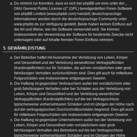
Du nimmst zur Kenntnis, dass es sich bei phpBB um eine unter der „
GNU General Public License v2
“ (GPL) bereitgestellten Foren-Software
von phpBB Limited (www.phpbb.com) handelt; deutschsprachige
Informationen werden durch die deutschsprachige Community unter
www.phpbb.de zur Verfügung gestellt. Beide haben keinen Einfluss auf
die Art und Weise, wie die Software verwendet wird. Sie können
insbesondere die Verwendung der Software für bestimmte Zwecke nicht
untersagen oder auf Inhalte fremder Foren Einfluss nehmen.
5. GEWÄHRLEISTUNG
Der Betreiber haftet mit Ausnahme der Verletzung von Leben, Körper
und Gesundheit und der Verletzung wesentlicher Vertragspflichten
(Kardinalpflichten) nur für Schäden, die auf ein vorsätzliches oder grob
fahrlässiges Verhalten zurückzuführen sind. Dies gilt auch für mittelbare
Folgeschäden wie insbesondere entgangenen Gewinn.
Die Haftung ist gegenüber Verbrauchern außer bei vorsätzlichem oder
grob fahrlässigem Verhalten oder bei Schäden aus der Verletzung von
Leben, Körper und Gesundheit und der Verletzung wesentlicher
Vertragspflichten (Kardinalpflichten) auf die bei Vertragsschluss
typischerweise vorhersehbaren Schäden und im übrigen der Höhe nach
auf die vertragstypischen Durchschnittsschäden begrenzt. Dies gilt auch
für mittelbare Folgeschäden wie insbesondere entgangenen Gewinn.
Die Haftung ist gegenüber Unternehmern außer bei der Verletzung von
Leben, Körper und Gesundheit oder vorsätzlichem oder grob
fahrlässigem Verhalten des Betreibers auf die bei Vertragsschluss
typischerweise vorhersehbaren Schäden und im Übrigen der Höhe