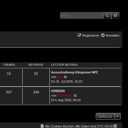
Suche
Erwei
Registrieren
Anmelden
THEMEN
BEITRÄGE
LETZTER BEITRAG
Ausschreibung Klingonen NPC
16
20
Neuester
von
Hux
Beitrag
Do 31. Jul 2025, 16:22
03082026
307
346
Neuester
von
STU-News
Beitrag
Di 4. Aug 2026, 00:14
Gehe zu
Alle Cookies löschen
Alle Zeiten sind
UTC+02:00