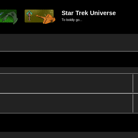
Star Trek Universe
To boldly go...