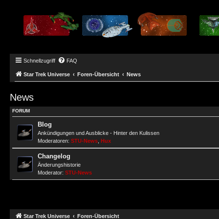
Schnellzugriff
FAQ
Star Trek Universe
Foren-Übersicht
News
News
FORUM
Blog
Ankündigungen und Ausblicke - Hinter den Kulissen
Moderatoren:
STU-News
,
Hux
Changelog
Änderungshistorie
Moderator:
STU-News
Star Trek Universe
Foren-Übersicht