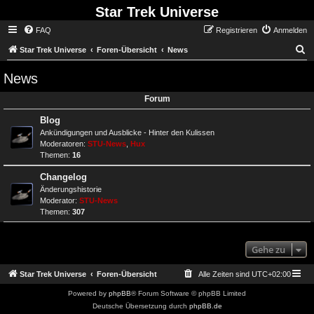
Star Trek Universe
FAQ
Registrieren
Anmelden
S
Star Trek Universe
Foren-Übersicht
News
News
Forum
Blog
Ankündigungen und Ausblicke - Hinter den Kulissen
Moderatoren:
STU-News
,
Hux
Themen:
16
Changelog
Änderungshistorie
Moderator:
STU-News
Themen:
307
Gehe zu
Star Trek Universe
Foren-Übersicht
Alle Zeiten sind
UTC+02:00
Powered by
phpBB
® Forum Software © phpBB Limited
Deutsche Übersetzung durch
phpBB.de