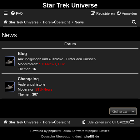
Star Trek Universe
FAQ
Registrieren
Anmelden
S
Star Trek Universe
Foren-Übersicht
News
News
Forum
Blog
Ankündigungen und Ausblicke - Hinter den Kulissen
Moderatoren:
STU-News
,
Hux
Themen:
16
Changelog
Änderungshistorie
Moderator:
STU-News
Themen:
307
Gehe zu
Star Trek Universe
Foren-Übersicht
Alle Zeiten sind
UTC+02:00
Powered by
phpBB
® Forum Software © phpBB Limited
Deutsche Übersetzung durch
phpBB.de