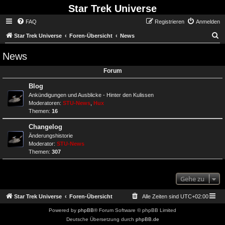
Star Trek Universe
FAQ
Registrieren
Anmelden
S
Star Trek Universe
Foren-Übersicht
News
News
Forum
Blog
Ankündigungen und Ausblicke - Hinter den Kulissen
Moderatoren:
STU-News
,
Hux
Themen:
16
Changelog
Änderungshistorie
Moderator:
STU-News
Themen:
307
Gehe zu
Star Trek Universe
Foren-Übersicht
Alle Zeiten sind
UTC+02:00
Powered by
phpBB
® Forum Software © phpBB Limited
Deutsche Übersetzung durch
phpBB.de