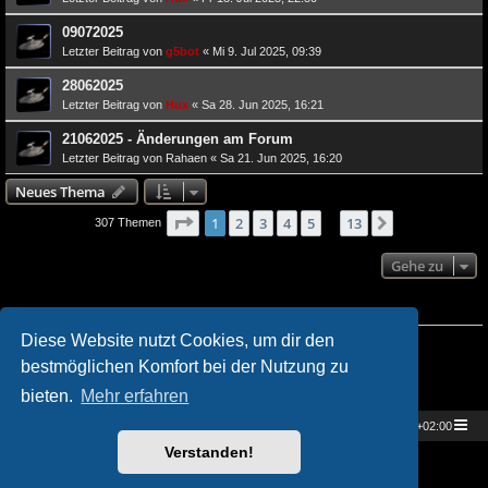
09072025
Letzter Beitrag von
g5bot
«
Mi 9. Jul 2025, 09:39
28062025
Letzter Beitrag von
Hux
«
Sa 28. Jun 2025, 16:21
21062025 - Änderungen am Forum
Letzter Beitrag von
Rahaen
«
Sa 21. Jun 2025, 16:20
Neues Thema
Seite
von
1
1
2
3
4
13
5
13
Nächste
307 Themen
…
Gehe zu
BERECHTIGUNGEN IN DIESEM FORUM
Du darfst
keine
neuen Themen in diesem Forum erstellen.
Diese Website nutzt Cookies, um dir den
Du darfst
keine
Antworten zu Themen in diesem Forum erstellen.
bestmöglichen Komfort bei der Nutzung zu
Du darfst deine Beiträge in diesem Forum
nicht
ändern.
Du darfst deine Beiträge in diesem Forum
nicht
löschen.
bieten.
Mehr erfahren
Du darfst
keine
Dateianhänge in diesem Forum erstellen.
Star Trek Universe
Foren-Übersicht
Alle Zeiten sind
UTC+02:00
Verstanden!
Powered by
phpBB
® Forum Software © phpBB Limited
Deutsche Übersetzung durch
phpBB.de