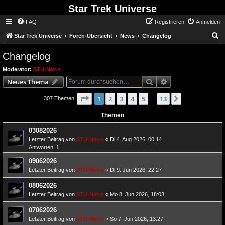
Star Trek Universe
FAQ
Registrieren
Anmelden
S
Star Trek Universe
Foren-Übersicht
News
Changelog
Changelog
Moderator:
STU-News
Suche
Erweiterte Suche
Neues Thema
Seite
von
1
1
2
3
4
13
5
13
Nächste
307 Themen
…
Themen
03082026
Letzter Beitrag von
STU-News
«
Di 4. Aug 2026, 00:14
Antworten:
1
09062026
Letzter Beitrag von
STU-News
«
Di 9. Jun 2026, 22:27
08062026
Letzter Beitrag von
STU-News
«
Mo 8. Jun 2026, 18:03
07062026
Letzter Beitrag von
STU-News
«
So 7. Jun 2026, 13:27