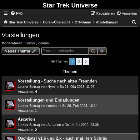
Star Trek Universe
FAQ
Registrieren
Anmelden
S
Star Trek Universe
Foren-Übersicht
Off-Game
Vorstellungen
Vorstellungen
Moderatoren:
Corbec
,
iceman
Suche
Erweiterte Suche
Neues Thema
1
2
Nächste
49 Themen
Themen
Vorstellung - Suche nach alten Freunden
Letzter Beitrag von
Nymr
«
Sa 21. Okt 2023, 11:07
Antworten:
4
Vorstellungen und Einladungen
Letzter Beitrag von
iceman
«
So 26. Feb 2023, 16:14
Antworten:
1
Ascarion
Letzter Beitrag von
Ascarion
«
Do 14. Jul 2022, 23:38
Antworten:
2
Oachkatzl v1.6 und 2.x - auch mal Herr Schräg