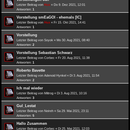
Letzter Beitrag von
Hux
«
Do 9. Dez 2021, 12:01
Antworten:
1
Vorstellung smEaGOl - ehemals [IC]
Letzter Beitrag von
Hux
«
Fr 15. Okt 2021, 14:41
Antworten:
1
Vorstellung
Letzter Beitrag von
Soyok
«
Mo 30. Aug 2021, 08:40
Antworten:
2
Vorstellung Sebastian Schwarz
Letzter Beitrag von
Corbec
«
Fr 20. Aug 2021, 11:38
Antworten:
1
Roberto Bavette
Letzter Beitrag von
Adenoid Hynkel
«
Di 3. Aug 2021, 11:54
Antworten:
2
Ich mal wieder
Letzter Beitrag von
Miltrog
«
Di 3. Aug 2021, 10:16
Antworten:
3
Gul_Lestat
Letzter Beitrag von
Neireh
«
Sa 29. Mai 2021, 23:11
Antworten:
5
Hallo Zusammen
Letzter Beitrag von
Corbec
«
Di 25. Mai 2021, 12:03