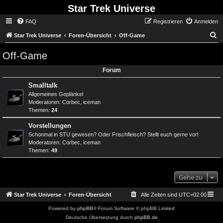
Star Trek Universe
FAQ
Registrieren
Anmelden
S
Star Trek Universe
Foren-Übersicht
Off-Game
Off-Game
Forum
Smalltalk
Allgemeines Geplänkel
Moderatoren:
Corbec
,
iceman
Themen:
24
Vorstellungen
Schonmal in STU gewesen? Oder Frischfleisch? Stellt euch gerne vor!
Moderatoren:
Corbec
,
iceman
Themen:
49
Gehe zu
Star Trek Universe
Foren-Übersicht
Alle Zeiten sind
UTC+02:00
Powered by
phpBB
® Forum Software © phpBB Limited
Deutsche Übersetzung durch
phpBB.de