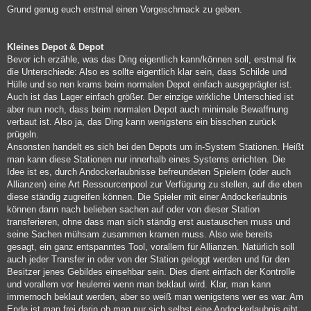
Grund genug euch erstmal einen Vorgeschmack zu geben.
Kleines Depot & Depot
Bevor ich erzähle, was das Ding eigentlich kann/können soll, erstmal fix
die Unterschiede: Also es sollte eigentlich klar sein, dass Schilde und
Hülle und so nen krams beim normalen Depot einfach ausgeprägter ist.
Auch ist das Lager einfach größer. Der einzige wirkliche Unterschied ist
aber nun noch, dass beim normalen Depot auch minimale Bewaffnung
verbaut ist. Also ja, das Ding kann wenigstens ein bisschen zurück
prügeln.
Ansonsten handelt es sich bei den Depots um in-System Stationen. Heißt
man kann diese Stationen nur innerhalb eines Systems errichten. Die
Idee ist es, durch Andockerlaubnisse befreundeten Spielern (oder auch
Allianzen) eine Art Ressourcenpool zur Verfügung zu stellen, auf die eben
diese ständig zugreifen können. Die Spieler mit einer Andockerlaubnis
können dann nach belieben sachen auf oder von dieser Station
transferieren, ohne dass man sich ständig erst austauschen muss und
seine Sachen mühsam zusammen kramen muss. Also wie bereits
gesagt, ein ganz entspanntes Tool, vorallem für Allianzen. Natürlich soll
auch jeder Transfer in oder von der Station geloggt werden und für den
Besitzer jenes Gebildes einsehbar sein. Dies dient einfach der Kontrolle
und vorallem vor heulerrei wenn man beklaut wird. Klar, man kann
immernoch beklaut werden, aber so weiß man wenigstens wer es war. Am
Ende ist man frei darin ob man nur sich selbst eine Andockerlaubnis gibt,