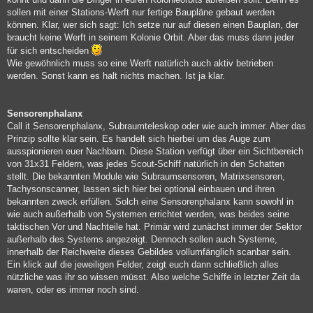
sollen mit einer Stations-Werft nur fertige Baupläne gebaut werden
können. Klar, wer sich sagt: Ich setze nur auf diesen einen Bauplan, der
braucht keine Werft in seinem Kolonie Orbit. Aber das muss dann jeder
für sich entscheiden
Wie gewöhnlich muss so eine Werft natürlich auch aktiv betrieben
werden. Sonst kann es halt nichts machen. Ist ja klar.
Sensorenphalanx
Call it Sensorenphalanx, Subraumteleskop oder wie auch immer. Aber das
Prinzip sollte klar sein. Es handelt sich hierbei um das Auge zum
ausspionieren euer Nachbarn. Diese Station verfügt über ein Sichtbereich
von 31x31 Feldern, was jedes Scout-Schiff natürlich in den Schatten
stellt. Die bekannten Module wie Subraumsensoren, Matrixsensoren,
Tachysonscanner, lassen sich hier bei optional einbauen und ihren
bekannten zweck erfüllen. Solch eine Sensorenphalanx kann sowohl in
wie auch außerhalb von Systemen errichtet werden, was beides seine
taktischen Vor und Nachteile hat. Primär wird zunächst immer der Sektor
außerhalb des Systems angezeigt. Dennoch sollen auch Systeme,
innerhalb der Reichweite dieses Gebildes vollumfänglich scanbar sein.
Ein klick auf die jeweiligen Felder, zeigt euch dann schließlich alles
nützliche was ihr so wissen müsst. Also welche Schiffe in letzter Zeit da
waren, oder es immer noch sind.