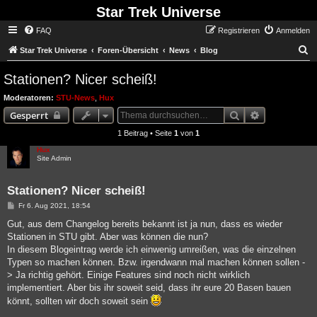
Star Trek Universe
FAQ
Registrieren
Anmelden
S
Star Trek Universe
Foren-Übersicht
News
Blog
Stationen? Nicer scheiß!
Moderatoren:
STU-News
,
Hux
Suche
Erweiterte S
Gesperrt
1 Beitrag • Seite
1
von
1
Hux
Site Admin
Stationen? Nicer scheiß!
Beitrag
Fr 6. Aug 2021, 18:54
Gut, aus dem Changelog bereits bekannt ist ja nun, dass es wieder
Stationen in STU gibt. Aber was können die nun?
In diesem Blogeintrag werde ich einwenig umreißen, was die einzelnen
Typen so machen können. Bzw. irgendwann mal machen können sollen -
> Ja richtig gehört. Einige Features sind noch nicht wirklich
implementiert. Aber bis ihr soweit seid, dass ihr eure 20 Basen bauen
könnt, sollten wir doch soweit sein