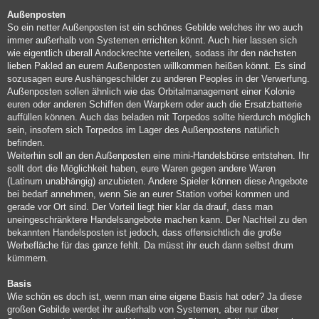
Außenposten
So ein netter Außenposten ist ein schönes Gebilde welches ihr wo auch
immer außerhalb von Systemen errichten könnt. Auch hier lassen sich
wie eigentlich überall Andockrechte verteilen, sodass ihr den nächsten
lieben Pakled an eurem Außenposten willkommen heißen könnt. Es sind
sozusagen eure Aushängeschilder zu anderen Peoples in der Verwerfung.
Außenposten sollen ähnlich wie das Orbitalmanagement einer Kolonie
euren oder anderen Schiffen den Warpkern oder auch die Ersatzbatterie
auffüllen können. Auch das beladen mit Torpedos sollte hierdurch möglich
sein, insofern sich Torpedos im Lager des Außenpostens natürlich
befinden.
Weiterhin soll an den Außenposten eine mini-Handelsbörse entstehen. Ihr
sollt dort die Möglichkeit haben, eure Waren gegen andere Waren
(Latinum unabhängig) anzubieten. Andere Spieler können diese Angebote
bei bedarf annehmen, wenn Sie an eurer Station vorbei kommen und
gerade vor Ort sind. Der Vorteil liegt hier klar da drauf, dass man
uneingeschränktere Handelsangebote machen kann. Der Nachteil zu den
bekannten Handelsposten ist jedoch, dass offensichtlich die große
Werbefläche für das ganze fehlt. Da müsst ihr euch dann selbst drum
kümmern.
Basis
Wie schön es doch ist, wenn man eine eigene Basis hat oder? Ja diese
großen Gebilde werdet ihr außerhalb von Systemen, aber nur über