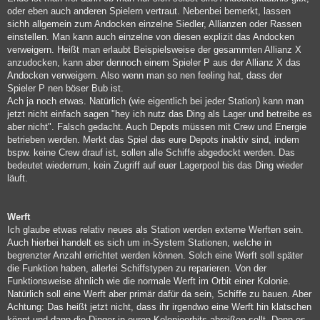
oder eben auch anderen Spielern vertraut. Nebenbei bemerkt, lassen
sichh allgemein zum Andocken einzelne Siedler, Allianzen oder Rassen
einstellen. Man kann auch einzelne von diesen explizit das Andocken
verweigern. Heißt man erlaubt Beispielsweise der gesammten Allianz X
anzudocken, kann aber dennoch einem Spieler P aus der Allianz X das
Andocken verweigern. Also wenn man so nen feeling hat, dass der
Spieler P nen böser Bub ist.
Ach ja noch etwas. Natürlich (wie eigentlich bei jeder Station) kann man
jetzt nicht einfach sagen "hey ich nutz das Ding als Lager und betreibe es
aber nicht". Falsch gedacht. Auch Depots müssen mit Crew und Energie
betrieben werden. Merkt das Spiel das eure Depots inaktiv sind, indem
bspw. keine Crew drauf ist, sollen alle Schiffe abgedockt werden. Das
bedeutet wiederrum, kein Zugriff auf euer Lagerpool bis das Ding wieder
läuft.
Werft
Ich glaube etwas relativ neues als Station werden externe Werften sein.
Auch hierbei handelt es sich um in-System Stationen, welche in
begrenzter Anzahl errichtet werden können. Solch eine Werft soll später
die Funktion haben, allerlei Schiffstypen zu reparieren. Von der
Funktionsweise ähnlich wie die normale Werft im Orbit einer Kolonie.
Natürlich soll eine Werft aber primär dafür da sein, Schiffe zu bauen. Aber
Achtung: Das heißt jetzt nicht, dass ihr irgendwo eine Werft hin klatschen
könnt und dann die Dinger in euren Kolonieorbits abreißen sollt. Denn es