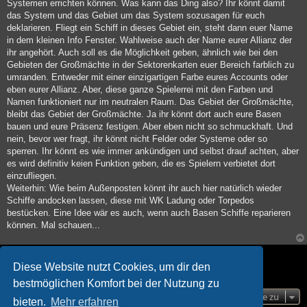
Systemen errichten können. Was kann das Ding also? Ihr könnt damit
das System und das Gebiet um das System sozusagen für euch
deklarieren. Fliegt ein Schiff in dieses Gebiet ein, steht dann euer Name
in dem kleinen Info Fenster. Wahlweise auch der Name eurer Allianz der
ihr angehört. Auch soll es die Möglichkeit geben, ähnlich wie bei den
Gebieten der Großmächte in der Sektorenkarten euer Bereich farblich zu
umranden. Entweder mit einer einzigartigen Farbe eures Accounts oder
eben eurer Allianz. Aber, diese ganze Spielerrei mit den Farben und
Namen funktioniert nur im neutralen Raum. Das Gebiet der Großmächte,
bleibt das Gebiet der Großmächte. Ja ihr könnt dort auch eure Basen
bauen und eure Präsenz festigen. Aber eben nicht so schmuckhaft. Und
nein, bevor wer fragt, ihr könnt nicht Felder oder Systeme oder so
sperren. Ihr könnt es wie immer ankündigen und selbst drauf achten, aber
es wird definitiv keien Funktion geben, die es Spielern verbietet dort
einzufliegen.
Weiterhin: Wie beim Außenposten könnt ihr auch hier natürlich wieder
Schiffe andocken lassen, diese mit WK Ladung oder Torpedos
bestücken. Eine Idee wär es auch, wenn auch Basen Schiffe reparieren
können. Mal schauen...
Gesperrt
Diese Website nutzt Cookies, um dir den
1 Beitrag • Seite
1
von
1
bestmöglichen Komfort bei der Nutzung zu
Gehe zu
bieten.
Mehr erfahren