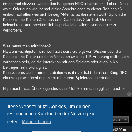
ihr mir mal skizziert wie ihr den Klingonen NPC inhaltlich mit Leben füllen
wollt. Oder auch wie ihr mal einige Aspekte abseits dieser "Ich schieß
einfach auf alles was sich bewegt"-Mentalität darstellen wollt. Sprich die
Klingonische Kultur näher aus dem Canon des Star Trek Genres
beleuchten, statt oberflächlich irgendwelche wilden Neandertaler zu
verkörpern.
Was muss man mitbringen?
Naja am wichtigsten wird wohl Zeit sein. Gefolgt von Wissen über die
Klingonische Kultur und ihren Verhaltensweisen. RP Erfahrung sollte auch
vorhanden sein, da die Interaktion mit den Spielern oder auch in KN
Beiträgen sehr wichtig ist.
Klug wäre es auch, mir mittzuteilen was ihr vor habt damit der Kling NPC
ebenso gut wie überhaupt nicht mit eurem Spieleracc interferiert.
Naja macht was Überzeugendes draus! Ich komm dann ggf. auf euch zu.
Antworten
Diese Website nutzt Cookies, um dir den
1 Beitrag • Seite
1
von
1
bestmöglichen Komfort bei der Nutzung zu
Gehe zu
bieten.
Mehr erfahren
Star Trek Universe
Foren-Übersicht
Alle Zeiten sind
UTC+02:00