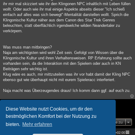
ihr mir mal skizziert wie ihr den Klingonen NPC inhaltlich mit Leben füllen
wollt. Oder auch wie ihr mal einige Aspekte abseits dieser "Ich schieß
einfach auf alles was sich bewegt"-Mentalität darstellen wollt. Sprich die
Klingonische Kultur näher aus dem Canon des Star Trek Genres
beleuchten, statt oberflächlich irgendwelche wilden Neandertaler zu
verkörpern.
Was muss man mitbringen?
Naja am wichtigsten wird wohl Zeit sein. Gefolgt von Wissen über die
Klingonische Kultur und ihren Verhaltensweisen. RP Erfahrung sollte auch
vorhanden sein, da die Interaktion mit den Spielern oder auch in KN
Beiträgen sehr wichtig ist.
Klug wäre es auch, mir mittzuteilen was ihr vor habt damit der Kling NPC
ebenso gut wie überhaupt nicht mit eurem Spieleracc interferiert.
Naja macht was Überzeugendes draus! Ich komm dann ggf. auf euch zu.
Antworten
Diese Website nutzt Cookies, um dir den
1 Beitrag • Seite
1
von
1
bestmöglichen Komfort bei der Nutzung zu
Gehe zu
bieten.
Mehr erfahren
Star Trek Universe
Foren-Übersicht
Alle Zeiten sind
UTC+02:00