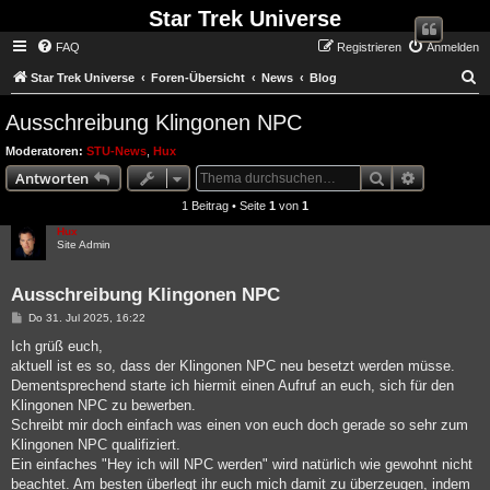
Star Trek Universe
FAQ
Registrieren
Anmelden
S
Star Trek Universe
Foren-Übersicht
News
Blog
Ausschreibung Klingonen NPC
Moderatoren:
STU-News
,
Hux
Suche
Erweiterte
Antworten
1 Beitrag • Seite
1
von
1
Hux
Site Admin
Ausschreibung Klingonen NPC
Beitrag
Do 31. Jul 2025, 16:22
Ich grüß euch,
aktuell ist es so, dass der Klingonen NPC neu besetzt werden müsse.
Dementsprechend starte ich hiermit einen Aufruf an euch, sich für den
Klingonen NPC zu bewerben.
Schreibt mir doch einfach was einen von euch doch gerade so sehr zum
Klingonen NPC qualifiziert.
Ein einfaches "Hey ich will NPC werden" wird natürlich wie gewohnt nicht
beachtet. Am besten überlegt ihr euch mich damit zu überzeugen, indem