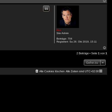
Na
obe
Hux
Site Admin
Beiträge:
704
Registriert:
Sa 26. Okt 2019, 15:11
Na
obe
2 Beiträge • Seite
1
von
1
Gehe zu
Alle Cookies löschen
Alle Zeiten sind
UTC+02:00