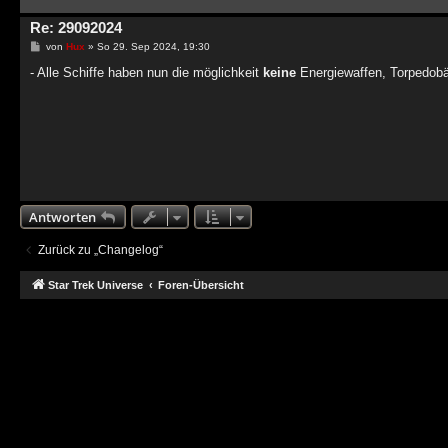
Re: 29092024
Beitrag
von
Hux
»
So 29. Sep 2024, 19:30
- Alle Schiffe haben nun die möglichkeit
keine
Energiewaffen, Torpedobä
Antworten
Zurück zu „Changelog“
Star Trek Universe
Foren-Übersicht