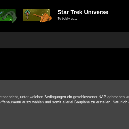
Star Trek Universe
To boldly go...
te Suche
ivatnachricht, unter welchen Bedingungen ein geschlossener NAP gebrochen 
iffsbaumenü auszuwählen und somit allerlei Baupläne zu erstellen. Natürlich